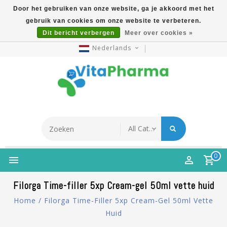
Door het gebruiken van onze website, ga je akkoord met het
gebruik van cookies om onze website te verbeteren.
5% Korting Na Aanmelding Op Nieuwsbrief | Gratis
Dit bericht verbergen
Meer over cookies »
Verzending Vanaf €49 | Online Sinds 2007
Nederlands
0
Filorga Time-filler 5xp Cream-gel 50ml vette huid
Home
/
Filorga Time-Filler 5xp Cream-Gel 50ml Vette
Huid