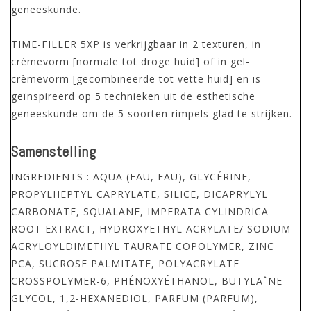
geneeskunde.
TIME-FILLER 5XP is verkrijgbaar in 2 texturen, in
crèmevorm [normale tot droge huid] of in gel-
crèmevorm [gecombineerde tot vette huid] en is
geïnspireerd op 5 technieken uit de esthetische
geneeskunde om de 5 soorten rimpels glad te strijken.
Samenstelling
INGREDIENTS : AQUA (EAU, EAU), GLYCÉRINE,
PROPYLHEPTYL CAPRYLATE, SILICE, DICAPRYLYL
CARBONATE, SQUALANE, IMPERATA CYLINDRICA
ROOT EXTRACT, HYDROXYETHYL ACRYLATE/ SODIUM
ACRYLOYLDIMETHYL TAURATE COPOLYMER, ZINC
PCA, SUCROSE PALMITATE, POLYACRYLATE
CROSSPOLYMER-6, PHÉNOXYÉTHANOL, BUTYLÃˆNE
GLYCOL, 1,2-HEXANEDIOL, PARFUM (PARFUM),