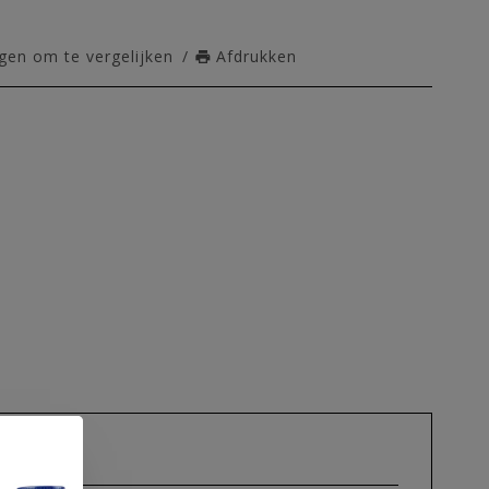
en om te vergelijken
/
Afdrukken