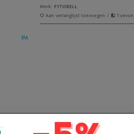
Merk:
FYTOBELL
Aan verlanglijst toevoegen
/
Toevoeg