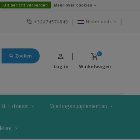
Dit bericht verbergen
Meer over cookies »
Nederlands
+32474574848
0
Zoeken
Log in
Winkelwagen
t & Fitness
Voedingssupplementen
More