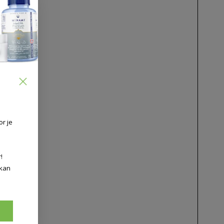
or je
!
 kan
n