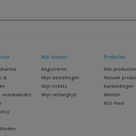
rvice
Mijn Account
Producten
apharma
Registreren
Alle producte
n &
Mijn bestellingen
Nieuwe produ
ren
Mijn tickets
Aanbiedingen
 voorwaarden
Mijn verlanglijst
Merken
r
RSS-feed
olicy
thoden