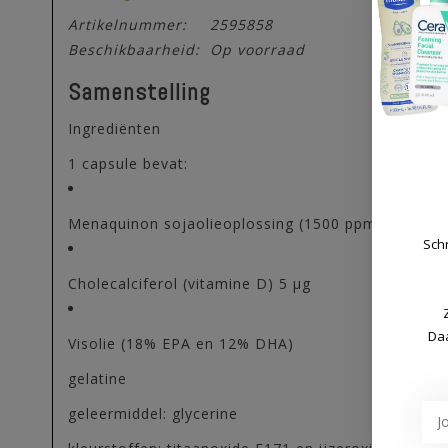
Artikelnummer:
2595858
Beschikbaarheid:
Op voorraad
Samenstelling
Ingrediënten
1 capsule bevat:
Menaquinon sojaolieoplossing (1500 ppm) = 45 µg 
Schr
Cholecalciferol (vitamine D) 5 µg
Daa
Visolie (18% EPA en 12% DHA)
gelatine
geleermiddel: glycerine