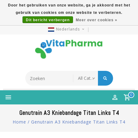
Door het gebruiken van onze website, ga je akkoord met het
gebruik van cookies om onze website te verbeteren.
5% Korting Na Aanmelding Op Nieuwsbrief | Gratis
Dit bericht verbergen
Meer over cookies »
Verzending Vanaf €49 | Online Sinds 2007
Nederlands
0
Genutrain A3 Kniebandage Titan Links T4
Home
/
Genutrain A3 Kniebandage Titan Links T4