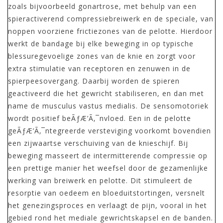
zoals bijvoorbeeld gonartrose, met behulp van een
spieractiverend compressiebreiwerk en de speciale, van
noppen voorziene frictiezones van de pelotte. Hierdoor
werkt de bandage bij elke beweging in op typische
blessuregevoelige zones van de knie en zorgt voor
extra stimulatie van receptoren en zenuwen in de
spierpeesovergang. Daarbij worden de spieren
geactiveerd die het gewricht stabiliseren, en dan met
name de musculus vastus medialis. De sensomotoriek
wordt positief beÃƒÆ’Ã‚¯nvloed. Een in de pelotte
geÃƒÆ’Ã‚¯ntegreerde versteviging voorkomt bovendien
een zijwaartse verschuiving van de knieschijf. Bij
beweging masseert de intermitterende compressie op
een prettige manier het weefsel door de gezamenlijke
werking van breiwerk en pelotte. Dit stimuleert de
resorptie van oedeem en bloeduitstortingen, versnelt
het genezingsproces en verlaagt de pijn, vooral in het
gebied rond het mediale gewrichtskapsel en de banden.