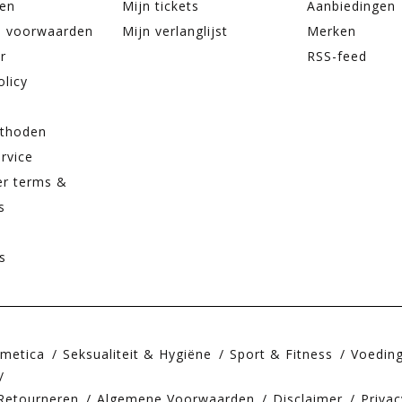
ren
Mijn tickets
Aanbiedingen
 voorwaarden
Mijn verlanglijst
Merken
r
RSS-feed
olicy
thoden
rvice
er terms &
s
s
smetica
Seksualiteit & Hygiëne
Sport & Fitness
Voedin
Retourneren
Algemene Voorwaarden
Disclaimer
Privac