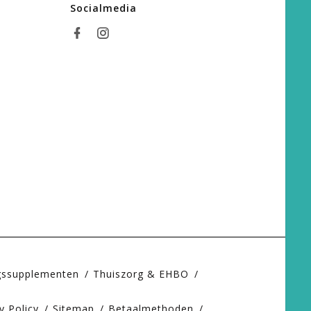
Socialmedia
gssupplementen
Thuiszorg & EHBO
y Policy
Sitemap
Betaalmethoden