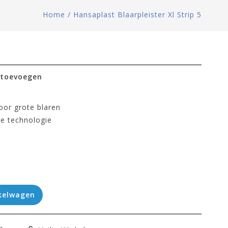
Home
/
Hansaplast Blaarpleister Xl Strip 5
 toevoegen
oor grote blaren
de technologie
kelwagen