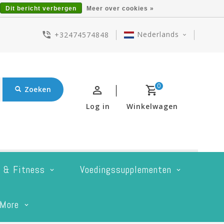
Dit bericht verbergen
Meer over cookies »
Nederlands
+32474574848
0
Zoeken
Log in
Winkelwagen
t & Fitness
Voedingssupplementen
More