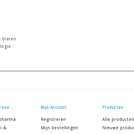
 blaren
logie
rvice
Mijn Account
Producten
apharma
Registreren
Alle producte
n &
Mijn bestellingen
Nieuwe produ