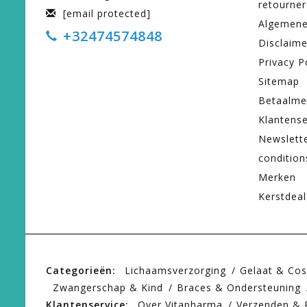
retourne
[email protected]
Algemene
+32474574848
Disclaime
Privacy P
Sitemap
Betaalme
Klantense
Newslett
condition
Merken
Kerstdeal
Categorieën:
Lichaamsverzorging
Gelaat & Co
Zwangerschap & Kind
Braces & Ondersteuning
Klantenservice:
Over Vitapharma
Verzenden & 