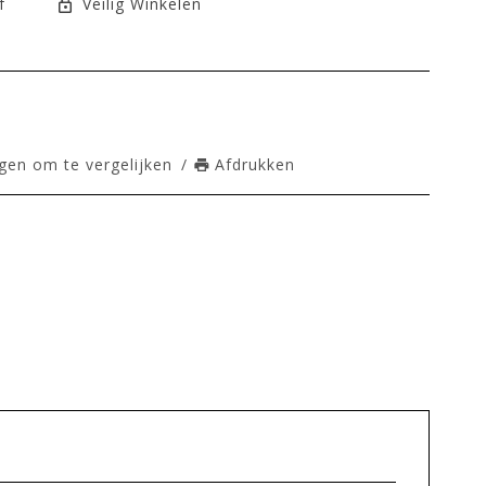
f
Veilig Winkelen
en om te vergelijken
/
Afdrukken