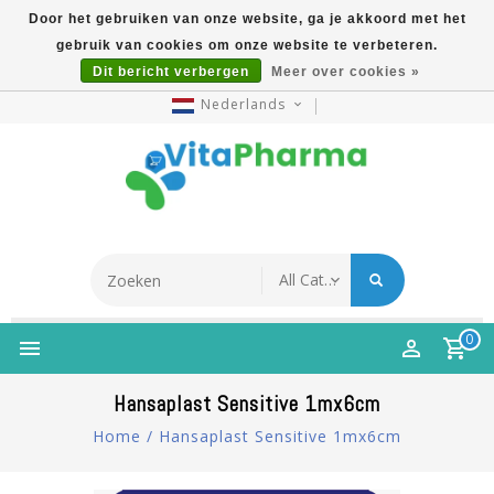
Door het gebruiken van onze website, ga je akkoord met het
gebruik van cookies om onze website te verbeteren.
5% Korting Na Aanmelding Op Nieuwsbrief | Gratis
Dit bericht verbergen
Meer over cookies »
Verzending Vanaf €49 | Online Sinds 2007
Nederlands
0
Hansaplast Sensitive 1mx6cm
Home
/
Hansaplast Sensitive 1mx6cm