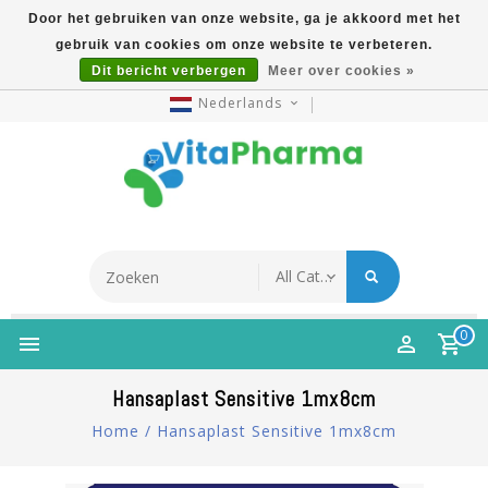
Door het gebruiken van onze website, ga je akkoord met het
gebruik van cookies om onze website te verbeteren.
5% Korting Na Aanmelding Op Nieuwsbrief | Gratis
Dit bericht verbergen
Meer over cookies »
Verzending Vanaf €49 | Online Sinds 2007
Nederlands
0
Hansaplast Sensitive 1mx8cm
Home
/
Hansaplast Sensitive 1mx8cm