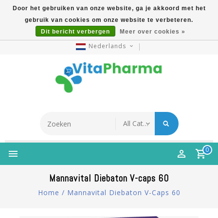
Door het gebruiken van onze website, ga je akkoord met het
gebruik van cookies om onze website te verbeteren.
5% Korting Na Aanmelding Op Nieuwsbrief | Gratis
Dit bericht verbergen
Meer over cookies »
Verzending Vanaf €49 | Online Sinds 2007
Nederlands
0
Mannavital Diebaton V-caps 60
Home
/
Mannavital Diebaton V-Caps 60