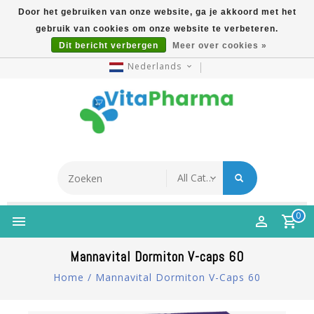
Door het gebruiken van onze website, ga je akkoord met het
gebruik van cookies om onze website te verbeteren.
5% Korting Na Aanmelding Op Nieuwsbrief | Gratis
Dit bericht verbergen
Meer over cookies »
Verzending Vanaf €49 | Online Sinds 2007
Nederlands
0
Mannavital Dormiton V-caps 60
Home
/
Mannavital Dormiton V-Caps 60