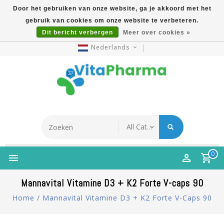
Door het gebruiken van onze website, ga je akkoord met het
gebruik van cookies om onze website te verbeteren.
5% Korting Na Aanmelding Op Nieuwsbrief | Gratis
Dit bericht verbergen
Meer over cookies »
Verzending Vanaf €49 | Online Sinds 2007
Nederlands
0
Mannavital Vitamine D3 + K2 Forte V-caps 90
Home
/
Mannavital Vitamine D3 + K2 Forte V-Caps 90