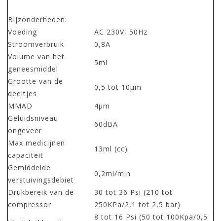
Bijzonderheden:
Voeding
AC 230V, 50Hz
Stroomverbruik
0,8A
Volume van het
5ml
geneesmiddel
Grootte van de
0,5 tot 10μm
deeltjes
MMAD
4μm
Geluidsniveau
60dBA
ongeveer
Max medicijnen
13ml (cc)
capaciteit
Gemiddelde
0,2ml/min
verstuivingsdebiet
Drukbereik van de
30 tot 36 Psi (210 tot
compressor
250KPa/2,1 tot 2,5 bar)
8 tot 16 Psi (50 tot 100Kpa/0,5