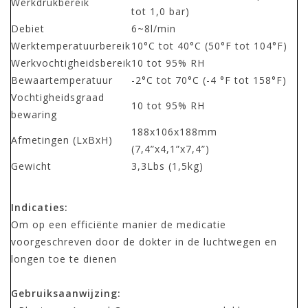
Werkdrukbereik
tot 1,0 bar)
Debiet
6~8l/min
Werktemperatuurbereik
10°C tot 40°C (50°F tot 104°F)
Werkvochtigheidsbereik
10 tot 95% RH
Bewaartemperatuur
-2°C tot 70°C (-4 °F tot 158°F)
Vochtigheidsgraad
10 tot 95% RH
bewaring
188x106x188mm
Afmetingen (LxBxH)
(7,4”x4,1”x7,4”)
Gewicht
3,3Lbs (1,5kg)
Indicaties:
Om op een efficiënte manier de medicatie
voorgeschreven door de dokter in de luchtwegen en
longen toe te dienen
Gebruiksaanwijzing: