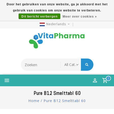
Door het gebruiken van onze website, ga je akkoord met het
gebruik van cookies om onze website te verbeteren.
5% Korting Na Aanmelding Op Nieuwsbrief | Gratis
Dit bericht verbergen
Meer over cookies »
Verzending Vanaf €49 | Online Sinds 2007
Nederlands
0
Pure B12 Smelttabl 60
Home
/
Pure B12 Smelttabl 60