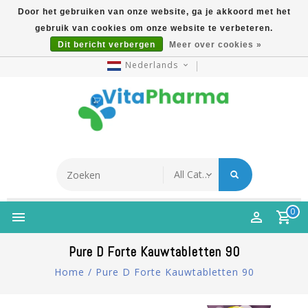
Door het gebruiken van onze website, ga je akkoord met het
gebruik van cookies om onze website te verbeteren.
5% Korting Na Aanmelding Op Nieuwsbrief | Gratis
Dit bericht verbergen
Meer over cookies »
Verzending Vanaf €49 | Online Sinds 2007
Nederlands
0
Pure D Forte Kauwtabletten 90
Home
/
Pure D Forte Kauwtabletten 90