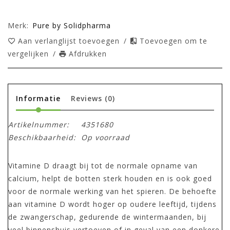
Merk:
Pure by Solidpharma
Aan verlanglijst toevoegen
/
Toevoegen om te
vergelijken
/
Afdrukken
Informatie
Reviews
(0)
Artikelnummer:
4351680
Beschikbaarheid:
Op voorraad
Vitamine D draagt bij tot de normale opname van
calcium, helpt de botten sterk houden en is ook goed
voor de normale werking van het spieren. De behoefte
aan vitamine D wordt hoger op oudere leeftijd, tijdens
de zwangerschap, gedurende de wintermaanden, bij
veel binnenshuis vertoeven of in geval van een donkere