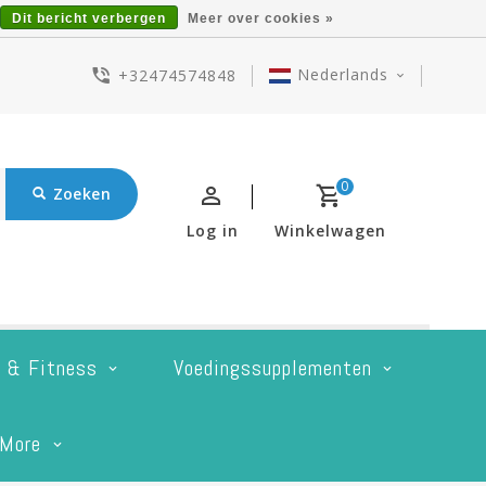
Dit bericht verbergen
Meer over cookies »
Nederlands
+32474574848
0
Zoeken
Log in
Winkelwagen
t & Fitness
Voedingssupplementen
More