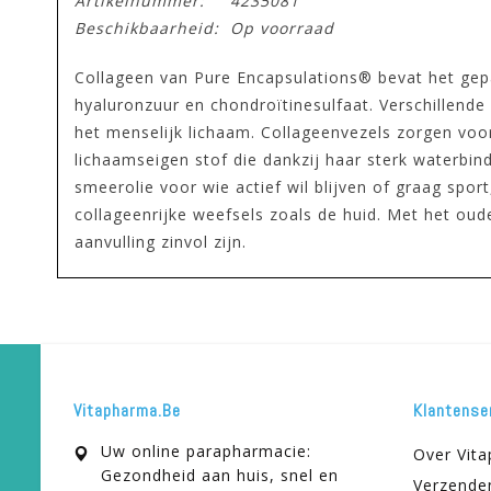
Artikelnummer:
4235081
Beschikbaarheid:
Op voorraad
Collageen van Pure Encapsulations® bevat het gep
hyaluronzuur en chondroïtinesulfaat. Verschillende
het menselijk lichaam. Collageenvezels zorgen voor 
lichaamseigen stof die dankzij haar sterk waterbin
smeerolie voor wie actief wil blijven of graag spor
collageenrijke weefsels zoals de huid. Met het ou
aanvulling zinvol zijn.
Vitapharma.be
Klantense
Uw online parapharmacie:
Over Vit
Gezondheid aan huis, snel en
Verzende