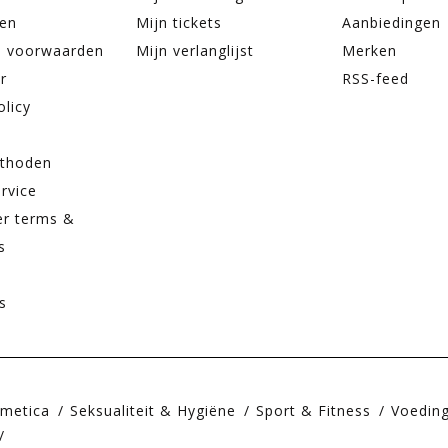
ren
Mijn tickets
Aanbiedingen
 voorwaarden
Mijn verlanglijst
Merken
r
RSS-feed
olicy
thoden
rvice
er terms &
s
s
smetica
Seksualiteit & Hygiëne
Sport & Fitness
Voedin