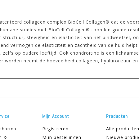
atenteerd collageen complex BioCell Collagen® dat de voor
 humane studies met BioCell Collagen® toonden goede resulta
structuur, stevigheid en elasticiteit van het bindweefsel, o
dend vermogen de elasticiteit en zachtheid van de huid help
t, zelfs op oudere leeftijd. Ook chondroïtine is een lichaams
der worden neemt de hoeveelheid collageen, hyaluronzuur en 
rvice
Mijn Account
Producten
apharma
Registreren
Alle producte
n &
Mijn bestellingen
Nieuwe produ