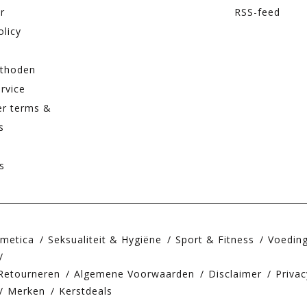
r
RSS-feed
olicy
thoden
rvice
er terms &
s
s
smetica
Seksualiteit & Hygiëne
Sport & Fitness
Voedin
Retourneren
Algemene Voorwaarden
Disclaimer
Privac
Merken
Kerstdeals