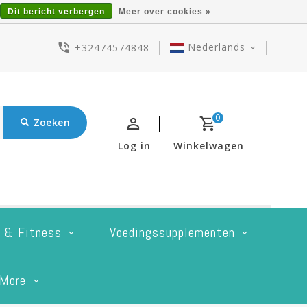
Dit bericht verbergen
Meer over cookies »
Nederlands
+32474574848
0
Zoeken
Log in
Winkelwagen
t & Fitness
Voedingssupplementen
More