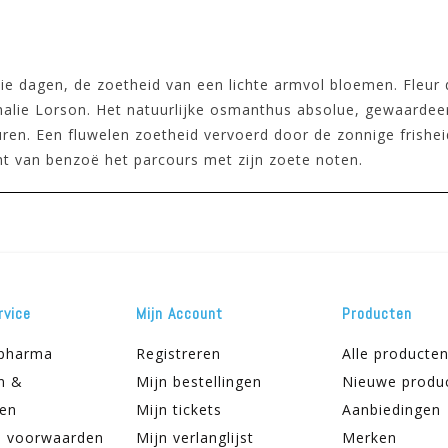
 dagen, de zoetheid van een lichte armvol bloemen. Fleur d
halie Lorson. Het natuurlijke osmanthus absolue, gewaarde
ren. Een fluwelen zoetheid vervoerd door de zonnige frisheid
t van benzoë het parcours met zijn zoete noten.
rvice
Mijn Account
Producten
apharma
Registreren
Alle producte
n &
Mijn bestellingen
Nieuwe produ
ren
Mijn tickets
Aanbiedingen
 voorwaarden
Mijn verlanglijst
Merken