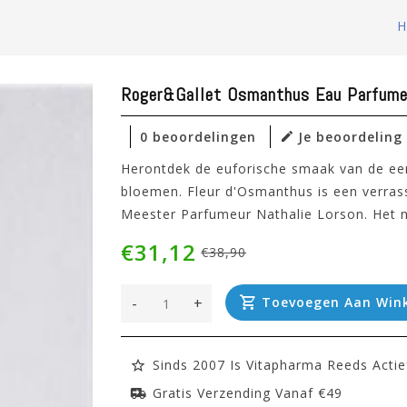
l
H
Roger&gallet Osmanthus Eau Parfum
0 beoordelingen
Je beoordeling
Herontdek de euforische smaak van de eer
bloemen. Fleur d'Osmanthus is een verrass
Meester Parfumeur Nathalie Lorson. Het 
€31,12
€38,90
-
+
Toevoegen Aan Win
Sinds 2007 Is Vitapharma Reeds Actie
Gratis Verzending Vanaf €49