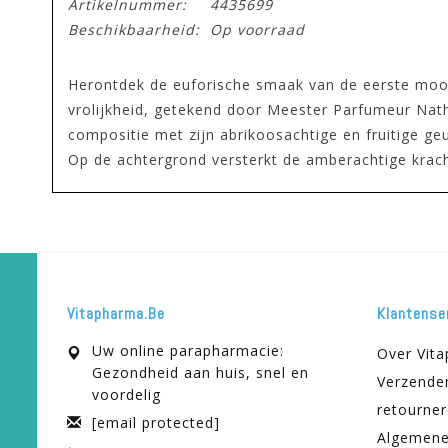
Artikelnummer:
4435699
Beschikbaarheid:
Op voorraad
Herontdek de euforische smaak van de eerste mooie
vrolijkheid, getekend door Meester Parfumeur Nat
compositie met zijn abrikoosachtige en fruitige geu
Op de achtergrond versterkt de amberachtige krach
Vitapharma.be
Klantense
Uw online parapharmacie:
Over Vit
Gezondheid aan huis, snel en
Verzende
voordelig
retourne
[email protected]
Algemene