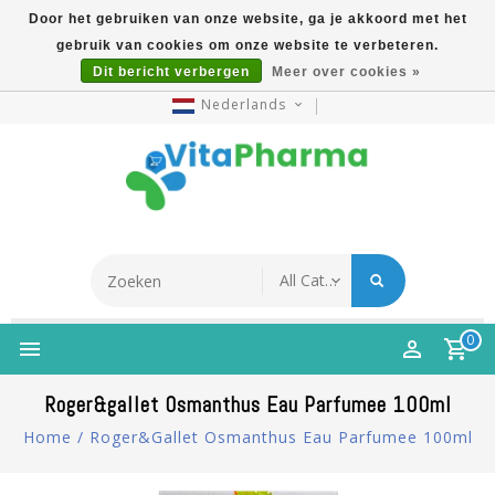
Door het gebruiken van onze website, ga je akkoord met het
gebruik van cookies om onze website te verbeteren.
5% Korting Na Aanmelding Op Nieuwsbrief | Gratis
Dit bericht verbergen
Meer over cookies »
Verzending Vanaf €49 | Online Sinds 2007
Nederlands
0
Roger&gallet Osmanthus Eau Parfumee 100ml
Home
/
Roger&gallet Osmanthus Eau Parfumee 100ml