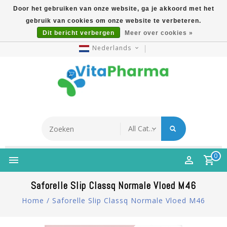
Door het gebruiken van onze website, ga je akkoord met het
gebruik van cookies om onze website te verbeteren.
5% Korting Na Aanmelding Op Nieuwsbrief | Gratis
Dit bericht verbergen
Meer over cookies »
Verzending Vanaf €49 | Online Sinds 2007
Nederlands
0
Saforelle Slip Classq Normale Vloed M46
Home
/
Saforelle Slip Classq Normale Vloed M46