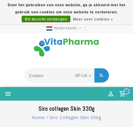
Door het gebruiken van onze website, ga je akkoord met het
gebruik van cookies om onze website te verbeteren.
5% Korting Na Aanmelding Op Nieuwsbrief | Gratis
Dit bericht verbergen
Meer over cookies »
Verzending Vanaf €49 | Online Sinds 2007
Nederlands
0
Siro collagen Skin 330g
Home
/
Siro Collagen Skin 330g