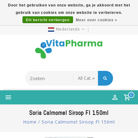
Door het gebruiken van onze website, ga je akkoord met het
gebruik van cookies om onze website te verbeteren.
5% Korting Na Aanmelding Op Nieuwsbrief | Gratis
Dit bericht verbergen
Meer over cookies »
Verzending Vanaf €49 | Online Sinds 2007
Nederlands
0
Soria Calmomel Siroop Fl 150ml
Home
/
Soria Calmomel Siroop Fl 150ml