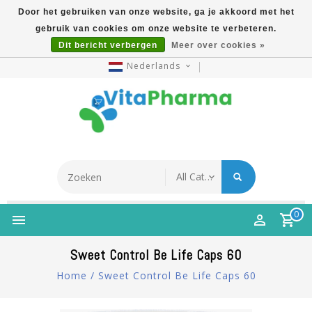
Door het gebruiken van onze website, ga je akkoord met het
gebruik van cookies om onze website te verbeteren.
5% Korting Na Aanmelding Op Nieuwsbrief | Gratis
Dit bericht verbergen
Meer over cookies »
Verzending Vanaf €49 | Online Sinds 2007
Nederlands
0
Sweet Control Be Life Caps 60
Home
/
Sweet Control Be Life Caps 60