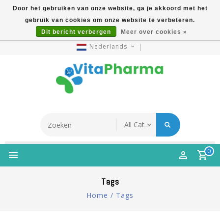
Door het gebruiken van onze website, ga je akkoord met het
gebruik van cookies om onze website te verbeteren.
5% Korting Na Aanmelding Op Nieuwsbrief | Gratis
Dit bericht verbergen
Meer over cookies »
Verzending Vanaf €49 | Online Sinds 2007
Nederlands
0
Tags
Home
/
Tags