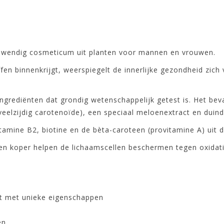
nwendig cosmeticum uit planten voor mannen en vrouwen.
n binnenkrijgt, weerspiegelt de innerlijke gezondheid zich v
ngrediënten dat grondig wetenschappelijk getest is. Het be
 veelzijdig carotenoïde), een speciaal meloenextract en duin
vitamine B2, biotine en de bèta-caroteen (provitamine A) ui
en koper helpen de lichaamscellen beschermen tegen oxidati
rt met unieke eigenschappen
en