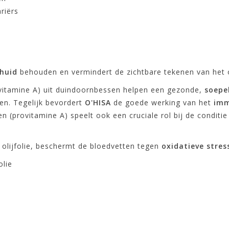
riërs
 huid
behouden en vermindert de zichtbare tekenen van het
ovitamine A) uit duindoornbessen helpen een gezonde,
soepe
n. Tegelijk bevordert
O'HISA
de goede werking van het
im
 (provitamine A) speelt ook een cruciale rol bij de conditi
t olijfolie, beschermt de bloedvetten tegen
oxidatieve stres
olie