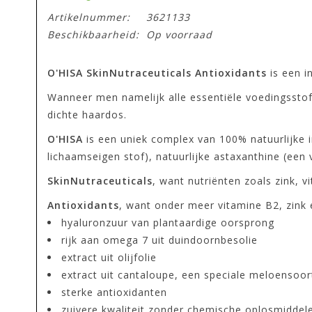
Artikelnummer:
3621133
Beschikbaarheid:
Op voorraad
O'HISA SkinNutraceuticals Antioxidants
is een i
Wanneer men namelijk alle essentiële voedingsstoffe
dichte haardos.
O'HISA
is een uniek complex van 100% natuurlijke i
lichaamseigen stof), natuurlijke astaxanthine (een
SkinNutraceuticals
, want nutriënten zoals zink, 
Antioxidants
, want onder meer vitamine B2, zink 
hyaluronzuur van plantaardige oorsprong
rijk aan omega 7 uit duindoornbesolie
extract uit olijfolie
extract uit cantaloupe, een speciale meloensoo
sterke antioxidanten
zuivere kwaliteit zonder chemische oplosmiddel