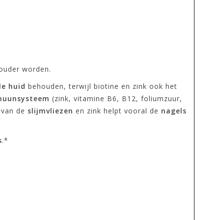
 ouder worden.
le huid
behouden, terwijl biotine en zink ook het
muunsysteem
(zink, vitamine B6, B12, foliumzuur,
e van de
slijmvliezen
en zink helpt vooral de
nagels
s
.*