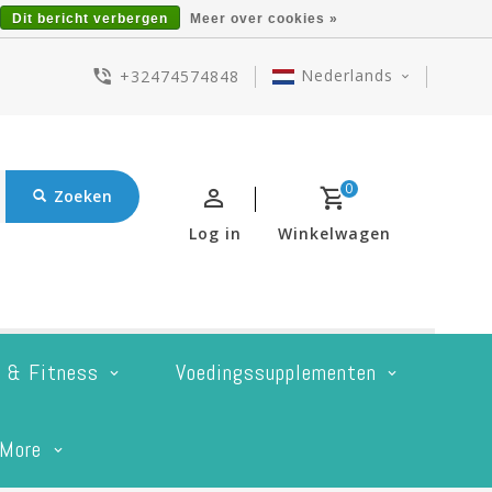
Dit bericht verbergen
Meer over cookies »
Nederlands
+32474574848
0
Zoeken
Log in
Winkelwagen
t & Fitness
Voedingssupplementen
More