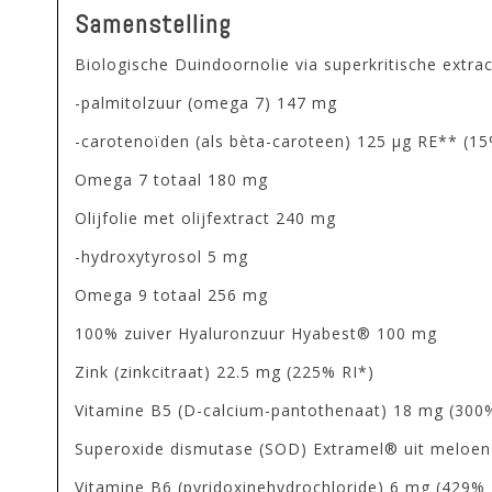
Samenstelling
Biologische Duindoornolie via superkritische extra
-palmitolzuur (omega 7) 147 mg
-carotenoïden (als bèta-caroteen) 125 μg RE** (15
Omega 7 totaal 180 mg
Olijfolie met olijfextract 240 mg
-hydroxytyrosol 5 mg
Omega 9 totaal 256 mg
100% zuiver Hyaluronzuur Hyabest® 100 mg
Zink (zinkcitraat) 22.5 mg (225% RI*)
Vitamine B5 (D-calcium-pantothenaat) 18 mg (300
Superoxide dismutase (SOD) Extramel® uit meloen
Vitamine B6 (pyridoxinehydrochloride) 6 mg (429% 