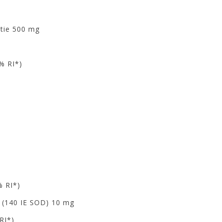
ctie 500 mg
% RI*)
% RI*)
 (140 IE SOD) 10 mg
RI*)