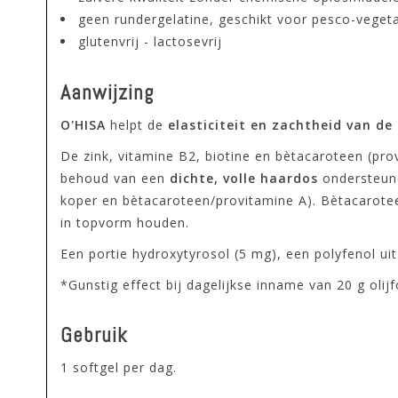
geen rundergelatine, geschikt voor pesco-vegeta
glutenvrij - lactosevrij
Aanwijzing
O'HISA
helpt de
elasticiteit en zachtheid van de
De zink, vitamine B2, biotine en bètacaroteen (pr
behoud van een
dichte, volle haardos
ondersteune
koper en bètacaroteen/provitamine A). Bètacaroteen
in topvorm houden.
Een portie hydroxytyrosol (5 mg), een polyfenol ui
*Gunstig effect bij dagelijkse inname van 20 g olijf
Gebruik
1 softgel per dag.