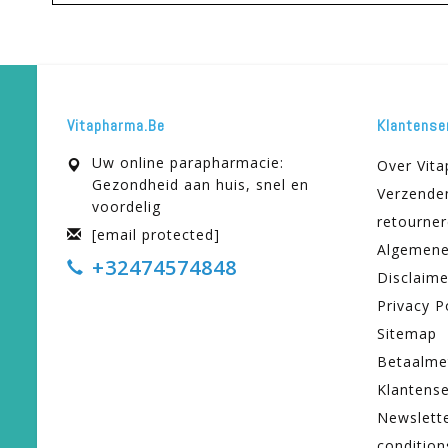
Vitapharma.be
Klantense
Uw online parapharmacie:
Over Vit
Gezondheid aan huis, snel en
Verzende
voordelig
retourne
[email protected]
Algemene
+32474574848
Disclaime
Privacy P
Sitemap
Betaalme
Klantense
Newslett
condition