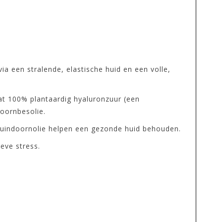
ia een stralende, elastische huid en een volle,
vat 100% plantaardig hyaluronzuur (een
doornbesolie.
t duindoornolie helpen een gezonde huid behouden.
eve stress.