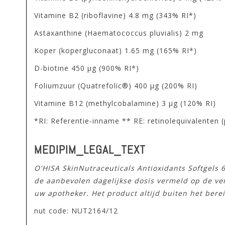
Vitamine B2 (riboflavine) 4.8 mg (343% RI*)
Astaxanthine (Haematococcus pluvialis) 2 mg
Koper (kopergluconaat) 1.65 mg (165% RI*)
D-biotine 450 μg (900% RI*)
Foliumzuur (Quatrefolic®) 400 μg (200% RI)
Vitamine B12 (methylcobalamine) 3 μg (120% RI)
*RI: Referentie-inname ** RE: retinolequivalenten 
MEDIPIM_LEGAL_TEXT
O'HISA SkinNutraceuticals Antioxidants Softgels
de aanbevolen dagelijkse dosis vermeld op de ve
uw apotheker. Het product altijd buiten het bere
nut code: NUT2164/12