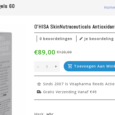
gels 60
Hom
O'HISA SkinNutraceuticals Antioxidan
0 beoordelingen
Je beoordeling
€89,00
€120,00
-
+
Toevoegen Aan Win
Sinds 2007 Is Vitapharma Reeds Actie
Gratis Verzending Vanaf €49
Merk:
whc