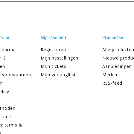
rvice
Mijn Account
Producten
apharma
Registreren
Alle producte
n &
Mijn bestellingen
Nieuwe produ
ren
Mijn tickets
Aanbiedingen
 voorwaarden
Mijn verlanglijst
Merken
r
RSS-feed
olicy
thoden
rvice
er terms &
s