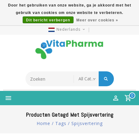
Door het gebruiken van onze website, ga je akkoord met het
gebruik van cookies om onze website te verbeteren.
5% Korting Na Aanmelding Op Nieuwsbrief | Gratis
Dit bericht verbergen
Meer over cookies »
Verzending Vanaf €49 | Online Sinds 2007
Nederlands
0
Producten Getagd Met Spijsvertering
Home
/
Tags
/
Spijsvertering