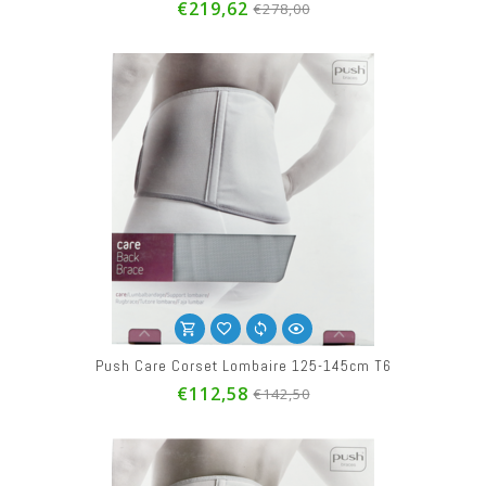
€219,62
€278,00
Push Care Corset Lombaire 125-145cm T6
€112,58
€142,50