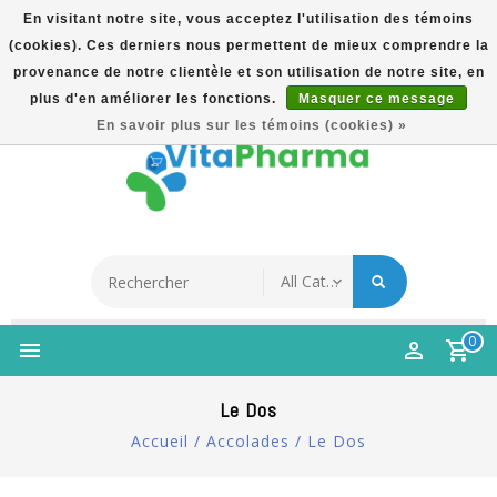
En visitant notre site, vous acceptez l'utilisation des témoins
(cookies). Ces derniers nous permettent de mieux comprendre la
5% Korting Na Aanmelding Op Nieuwsbrief | Gratis
provenance de notre clientèle et son utilisation de notre site, en
Verzending Vanaf €49 | Online Sinds 2007
plus d'en améliorer les fonctions.
Masquer ce message
Français
En savoir plus sur les témoins (cookies) »
0
Le Dos
Accueil
/
Accolades
/
Le Dos