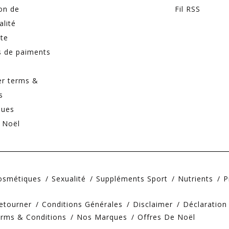
on de
Fil RSS
alité
ite
 de paiments
er terms &
s
ques
 Noël
Cosmétiques
Sexualité
Suppléments Sport
Nutrients
P
etourner
Conditions Générales
Disclaimer
Déclaration
erms & Conditions
Nos Marques
Offres De Noël