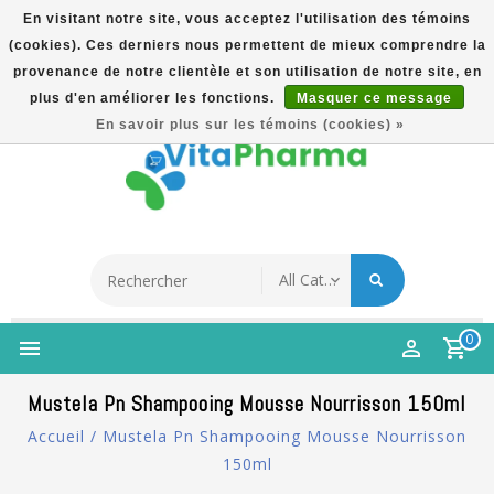
En visitant notre site, vous acceptez l'utilisation des témoins
(cookies). Ces derniers nous permettent de mieux comprendre la
5% Korting Na Aanmelding Op Nieuwsbrief | Gratis
provenance de notre clientèle et son utilisation de notre site, en
Verzending Vanaf €49 | Online Sinds 2007
plus d'en améliorer les fonctions.
Masquer ce message
Français
En savoir plus sur les témoins (cookies) »
0
Mustela Pn Shampooing Mousse Nourrisson 150ml
Accueil
/
Mustela Pn Shampooing Mousse Nourrisson
150ml