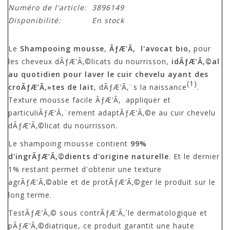
Numéro de l'article:
3896149
Disponibilité:
En stock
Le
Shampooing mousse
,
ÃƒÆ’Ã‚ l'avocat bio,
pour
les cheveux dÃƒÆ’Ã‚©licats du nourrisson,
idÃƒÆ’Ã‚©al
au quotidien pour laver le cuir chevelu ayant des
(1)
croÃƒÆ’Ã‚»tes de lait
, dÃƒÆ’Ã‚¨s la naissance
.
Texture mousse facile ÃƒÆ’Ã‚ appliquer et
particuliÃƒÆ’Ã‚¨rement adaptÃƒÆ’Ã‚©e au cuir chevelu
dÃƒÆ’Ã‚©licat du nourrisson.
Le shampoing mousse contient
99%
d'ingrÃƒÆ’Ã‚©dients d'origine naturelle
. Et le dernier
1% restant permet d'obtenir une texture
agrÃƒÆ’Ã‚©able et de protÃƒÆ’Ã‚©ger le produit sur le
long terme.
TestÃƒÆ’Ã‚© sous contrÃƒÆ’Ã‚´le dermatologique et
pÃƒÆ’Ã‚©diatrique, ce produit garantit une haute