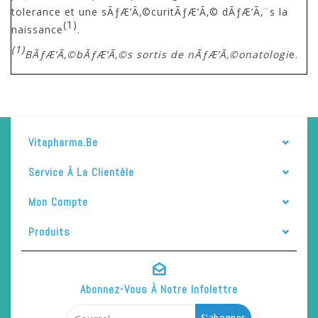
tolerance et une sÃƒÆ’Ã‚©curitÃƒÆ’Ã‚© dÃƒÆ’Ã‚¨s la
(1)
naissance
.
(1)
BÃƒÆ’Ã‚©bÃƒÆ’Ã‚©s sortis de nÃƒÆ’Ã‚©onatologi
e.
Vitapharma.be
Service À La Clientèle
Mon Compte
Produits
Abonnez-Vous À Notre Infolettre
S'abonner