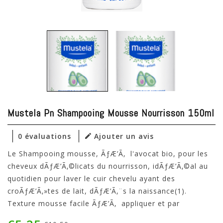
Mustela Pn Shampooing Mousse Nourrisson 150ml
0 évaluations
Ajouter un avis
Le Shampooing mousse, ÃƒÆ’Ã‚ l'avocat bio, pour les
cheveux dÃƒÆ’Ã‚©licats du nourrisson, idÃƒÆ’Ã‚©al au
quotidien pour laver le cuir chevelu ayant des
croÃƒÆ’Ã‚»tes de lait, dÃƒÆ’Ã‚¨s la naissance(1).
Texture mousse facile ÃƒÆ’Ã‚ appliquer et par