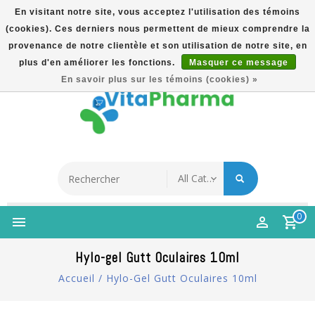
En visitant notre site, vous acceptez l'utilisation des témoins
(cookies). Ces derniers nous permettent de mieux comprendre la
5% Korting Na Aanmelding Op Nieuwsbrief | Gratis
provenance de notre clientèle et son utilisation de notre site, en
Verzending Vanaf €49 | Online Sinds 2007
plus d'en améliorer les fonctions.
Masquer ce message
Français
En savoir plus sur les témoins (cookies) »
0
Hylo-gel Gutt Oculaires 10ml
Accueil
/
Hylo-Gel Gutt Oculaires 10ml