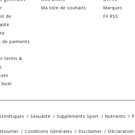
r
Ma liste de souhaits
Marques
on de
Fil RSS
alité
ite
 de paiments
er terms &
s
ques
 Noël
Cosmétiques
Sexualité
Suppléments Sport
Nutrients
P
etourner
Conditions Générales
Disclaimer
Déclaration