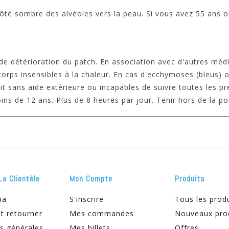
le côté sombre des alvéoles vers la peau. Si vous avez 55 ans
ou de détérioration du patch. En association avec d'autres mé
 corps insensibles à la chaleur. En cas d'ecchymoses (bleus)
t sans aide extérieure ou incapables de suivre toutes les pr
ns de 12 ans. Plus de 8 heures par jour. Tenir hors de la po
La Clientèle
Mon Compte
Produits
ma
S'inscrire
Tous les prod
t retourner
Mes commandes
Nouveaux pro
s générales
Mes billets
Offres