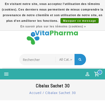
En visitant notre site, vous acceptez l'utilisation des témoins
(cookies). Ces derniers nous permettent de mieux comprendre la
5% Korting Na Aanmelding Op Nieuwsbrief | Gratis
provenance de notre clientèle et son utilisation de notre site, en
Verzending Vanaf €49 | Online Sinds 2007
plus d'en améliorer les fonctions.
Masquer ce message
Français
En savoir plus sur les témoins (cookies) »
0
Cibalax Sachet 30
Accueil
/
Cibalax Sachet 30