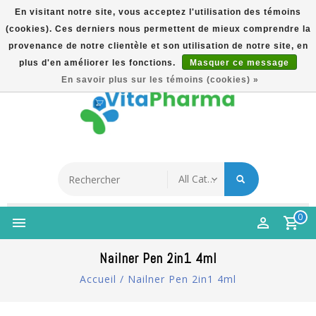
En visitant notre site, vous acceptez l'utilisation des témoins
(cookies). Ces derniers nous permettent de mieux comprendre la
5% Korting Na Aanmelding Op Nieuwsbrief | Gratis
provenance de notre clientèle et son utilisation de notre site, en
Verzending Vanaf €49 | Online Sinds 2007
plus d'en améliorer les fonctions.
Masquer ce message
Français
En savoir plus sur les témoins (cookies) »
0
Nailner Pen 2in1 4ml
Accueil
/
Nailner Pen 2in1 4ml