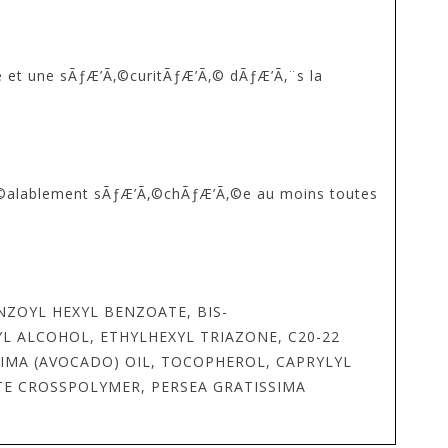
e et une sÃƒÆ’Ã‚©curitÃƒÆ’Ã‚© dÃƒÆ’Ã‚¨s la
Ã‚©alablement sÃƒÆ’Ã‚©chÃƒÆ’Ã‚©e au moins toutes
NZOYL HEXYL BENZOATE, BIS-
L ALCOHOL, ETHYLHEXYL TRIAZONE, C20-22
SIMA (AVOCADO) OIL, TOCOPHEROL, CAPRYLYL
TE CROSSPOLYMER, PERSEA GRATISSIMA