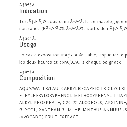
Ãƒâ€šÃ‚
Indication
TestÃƒÆ’Ã‚© sous contrÃƒÆ’Ã‚´le dermatologique et
naissance (BÃƒÆ’Ã‚©bÃƒÆ’Ã‚©s sortis de nÃƒÆ’Ã‚©on
Ãƒâ€šÃ‚
Usage
En cas d'exposition inÃƒÆ’Ã‚©vitable, appliquer
les deux heures et aprÃƒÆ’Ã‚¨s chaque baignade.
Ãƒâ€šÃ‚
Composition
AQUA/WATER/EAU, CAPRYLIC/CAPRIC TRIGLYCER
ETHYLHEXYLOXYPHENOL METHOXYPHENYL TRIAZIN
ALKYL PHOSPHATE, C20-22 ALCOHOLS, ARGININE
GLYCOL, XANTHAN GUM, HELIANTHUS ANNUUS (S
(AVOCADO) FRUIT EXTRACT