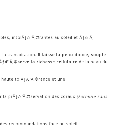
bles, intolÃƒÆ’Ã‚©rantes au soleil et ÃƒÆ’Ã‚
la transpiration. Il
laisse la peau douce
,
souple
ÃƒÆ’Ã‚©serve la richesse cellulaire
de la peau du
e haute tolÃƒÆ’Ã‚©rance et une
ur la prÃƒÆ’Ã‚©servation des coraux
(Formule sans
 des recommandations face au soleil.