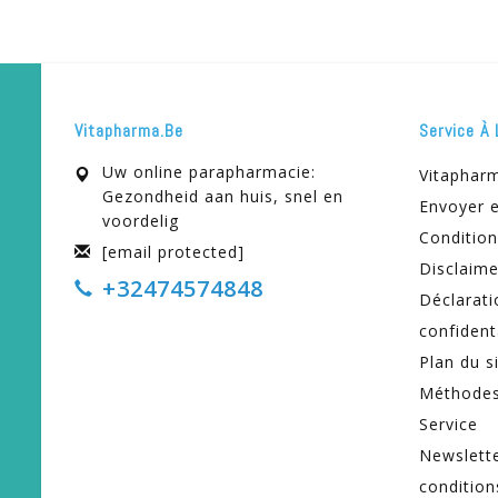
Vitapharma.be
Service À 
Uw online parapharmacie:
Vitaphar
Gezondheid aan huis, snel en
Envoyer e
voordelig
Condition
[email protected]
Disclaime
+32474574848
Déclarati
confident
Plan du s
Méthodes
Service
Newslett
condition