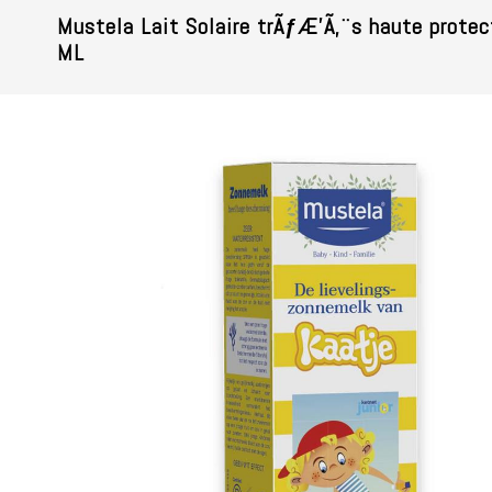
Mustela Lait Solaire trÃƒÆ’Ã‚¨s haute prote
ML