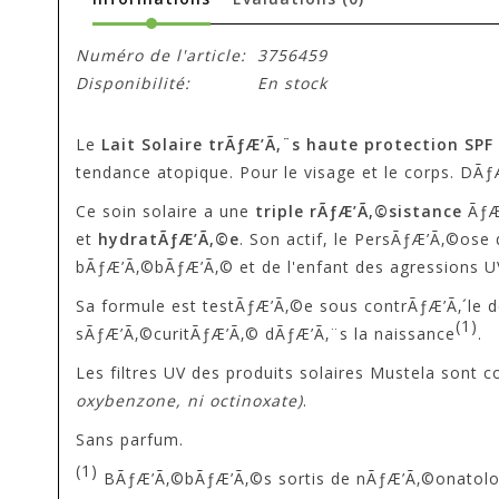
Numéro de l'article:
3756459
Disponibilité:
En stock
Le
Lait Solaire trÃƒÆ’Ã‚¨s haute protection SPF
tendance atopique. Pour le visage et le corps. DÃƒ
Ce soin solaire a une
triple rÃƒÆ’Ã‚©sistance
ÃƒÆ’
et
hydratÃƒÆ’Ã‚©e
. Son actif, le PersÃƒÆ’Ã‚©ose
bÃƒÆ’Ã‚©bÃƒÆ’Ã‚© et de l'enfant des agressions U
Sa formule est testÃƒÆ’Ã‚©e sous contrÃƒÆ’Ã‚´le d
(1)
sÃƒÆ’Ã‚©curitÃƒÆ’Ã‚© dÃƒÆ’Ã‚¨s la naissance
.
Les filtres UV des produits solaires Mustela son
oxybenzone, ni octinoxate)
.
Sans parfum.
(1)
BÃƒÆ’Ã‚©bÃƒÆ’Ã‚©s sortis de nÃƒÆ’Ã‚©onatologie