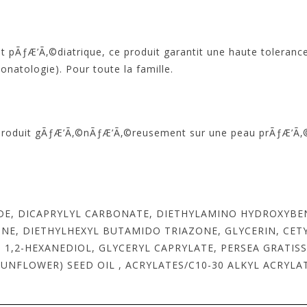
 pÃƒÆ’Ã‚©diatrique, ce produit garantit une haute toleranc
atologie). Pour toute la famille.
 le produit gÃƒÆ’Ã‚©nÃƒÆ’Ã‚©reusement sur une peau prÃƒÆ’
IDE, DICAPRYLYL CARBONATE, DIETHYLAMINO HYDROXYBE
E, DIETHYLHEXYL BUTAMIDO TRIAZONE, GLYCERIN, CETY
, 1,2-HEXANEDIOL, GLYCERYL CAPRYLATE, PERSEA GRATIS
UNFLOWER) SEED OIL , ACRYLATES/C10-30 ALKYL ACRYLA