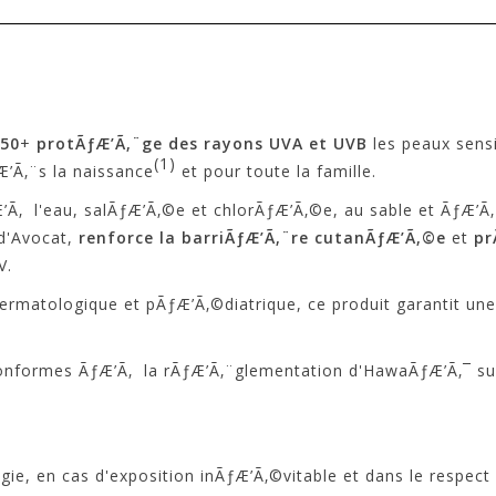
 50
+
protÃƒÆ’Ã‚¨ge des rayons UVA et UVB
les peaux sensi
(1)
Æ’Ã‚¨s la naissance
et pour toute la famille.
Ã‚ l'eau, salÃƒÆ’Ã‚©e et chlorÃƒÆ’Ã‚©e, au sable et ÃƒÆ’Ã‚ 
 d'Avocat,
renforce la barriÃƒÆ’Ã‚¨re cutanÃƒÆ’Ã‚©e
et
pr
V.
ermatologique et pÃƒÆ’Ã‚©diatrique, ce produit garantit un
t conformes ÃƒÆ’Ã‚ la rÃƒÆ’Ã‚¨glementation d'HawaÃƒÆ’Ã‚¯ s
, en cas d'exposition inÃƒÆ’Ã‚©vitable et dans le respect