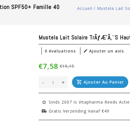
ction SPF50+ Famille 40
Accueil
/
Mustela Lait S
Mustela Lait Solaire TrÃƒÆ’Ã‚¨s Ha
0 évaluations
Ajouter un avis
€7,58
€15,15
-
+
Ajouter Au Panier
Sinds 2007 Is Vitapharma Reeds Actie
Gratis Verzending Vanaf €49