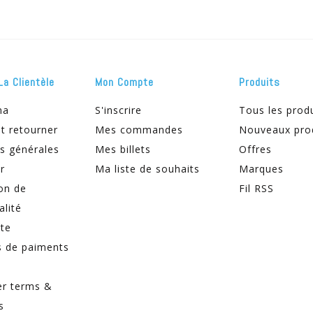
La Clientèle
Mon Compte
Produits
ma
S'inscrire
Tous les prod
t retourner
Mes commandes
Nouveaux pro
s générales
Mes billets
Offres
r
Ma liste de souhaits
Marques
on de
Fil RSS
alité
ite
 de paiments
er terms &
s