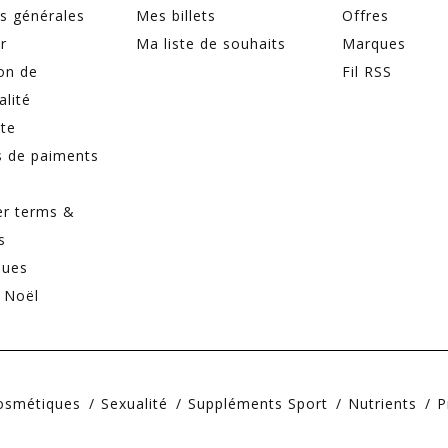
s générales
Mes billets
Offres
r
Ma liste de souhaits
Marques
on de
Fil RSS
alité
ite
 de paiments
er terms &
s
ques
 Noël
Cosmétiques
Sexualité
Suppléments Sport
Nutrients
P