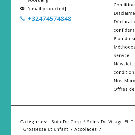
voordelig
Condition
[email protected]
Disclaime
+32474574848
Déclarati
confident
Plan du s
Méthodes
Service
Newslett
condition
Nos Mar
Offres de
Catégories:
Soin De Corp
Soins Du Visage Et 
Grossesse Et Enfant
Accolades