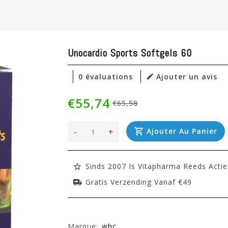
Unocardio Sports Softgels 60
0 évaluations
Ajouter un avis
€55,74
€65,58
-
+
Ajouter Au Panier
Sinds 2007 Is Vitapharma Reeds Actie
Gratis Verzending Vanaf €49
Marque:
whc