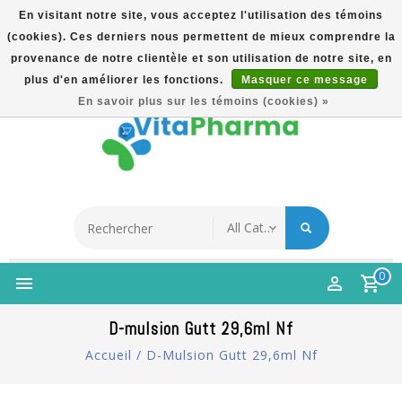
En visitant notre site, vous acceptez l'utilisation des témoins
(cookies). Ces derniers nous permettent de mieux comprendre la
5% Korting Na Aanmelding Op Nieuwsbrief | Gratis
provenance de notre clientèle et son utilisation de notre site, en
Verzending Vanaf €49 | Online Sinds 2007
plus d'en améliorer les fonctions.
Masquer ce message
Français
En savoir plus sur les témoins (cookies) »
0
D-mulsion Gutt 29,6ml Nf
Accueil
/
D-Mulsion Gutt 29,6ml Nf