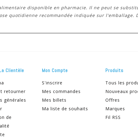
imentaire disponible en pharmacie. Il ne peut se substit
 dose quotidienne recommandée indiquée sur l'emballage. 
La Clientèle
Mon Compte
Produits
ma
S'inscrire
Tous les prod
t retourner
Mes commandes
Nouveaux pro
s générales
Mes billets
Offres
r
Ma liste de souhaits
Marques
on de
Fil RSS
alité
ite