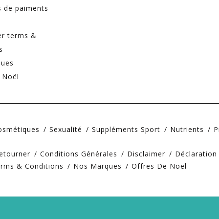
 de paiments
er terms &
s
ques
 Noël
Cosmétiques
Sexualité
Suppléments Sport
Nutrients
P
etourner
Conditions Générales
Disclaimer
Déclaration
erms & Conditions
Nos Marques
Offres De Noël