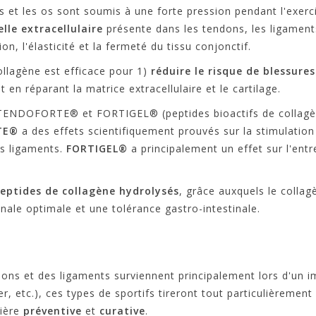
es et les os sont soumis à une forte pression pendant l'exer
lle extracellulaire
présente dans les tendons, les ligaments,
on, l'élasticité et la fermeté du tissu conjonctif.
ollagène est efficace pour 1)
réduire le risque de blessures
t en réparant la matrice extracellulaire et le cartilage.
TENDOFORTE® et FORTIGEL® (peptides bioactifs de collagèn
TE®
a des effets scientifiquement prouvés sur la stimulation
s ligaments.
FORTIGEL®
a principalement un effet sur l'entr
eptides de collagène hydrolysés
, grâce auxquels le colla
ale optimale et une tolérance gastro-intestinale.
ons et des ligaments surviennent principalement lors d'un i
ver, etc.), ces types de sportifs tireront tout particulièrem
nière
préventive
et
curative
.