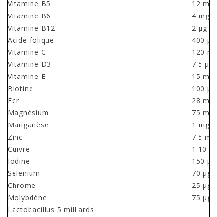
Vitamine B5
12 mg
Vitamine B6
4 mg
Vitamine B12
2 µg
Acide folique
400 µg
Vitamine C
120 m
Vitamine D3
7.5 µg
Vitamine E
15 mg
Biotine
100 µg
Fer
28 mg
Magnésium
75 mg
Manganèse
1 mg
Zinc
7.5 mg
Cuivre
1.10 m
Iodine
150 µg
Sélénium
70 µg
Chrome
25 µg
Molybdène
75 µg
Lactobacillus 5 milliards