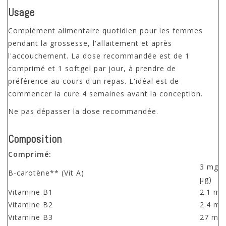
Usage
Complément alimentaire quotidien pour les femmes
pendant la grossesse, l'allaitement et après
l'accouchement. La dose recommandée est de 1
comprimé et 1 softgel par jour, à prendre de
préférence au cours d'un repas. L'idéal est de
commencer la cure 4 semaines avant la conception.
Ne pas dépasser la dose recommandée.
Composition
Comprimé:
3 mg (
B-carotène** (Vit A)
µg)
Vitamine B1
2.1 mg
Vitamine B2
2.4 mg
Vitamine B3
27 mg