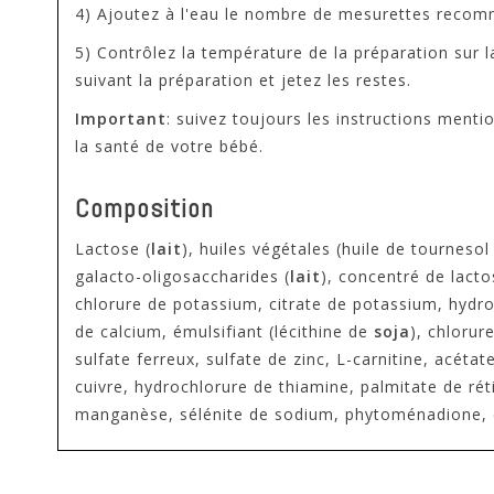
4) Ajoutez à l'eau le nombre de mesurettes recomm
5) Contrôlez la température de la préparation sur l
suivant la préparation et jetez les restes.
Important
: suivez toujours les instructions ment
la santé de votre bébé.
Composition
Lactose (
lait
), huiles végétales (huile de tournesol
galacto-oligosaccharides (
lait
), concentré de lact
chlorure de potassium, citrate de potassium, hydr
de calcium, émulsifiant (lécithine de
soja
), chloru
sulfate ferreux, sulfate de zinc, L-carnitine, acét
cuivre, hydrochlorure de thiamine, palmitate de rét
manganèse, sélénite de sodium, phytoménadione, c