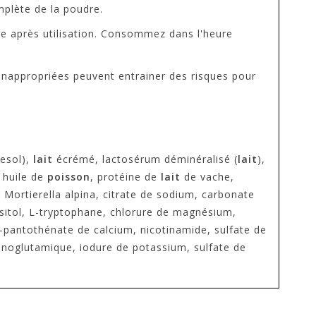
plète de la poudre.
îte après utilisation. Consommez dans l'heure
 inappropriées peuvent entrainer des risques pour
nesol),
lait
écrémé, lactosérum déminéralisé (
lait
),
, huile de
poisson
, protéine de
lait
de vache,
Mortierella alpina, citrate de sodium, carbonate
ositol, L-tryptophane, chlorure de magnésium,
 D-pantothénate de calcium, nicotinamide, sulfate de
monoglutamique, iodure de potassium, sulfate de