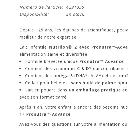
Numéro de l'article:
4291035
Disponibilité:
En stock
Depuis 125 ans, les équipes de scientifiques, pédi
meilleur de notre expertise.
Lait infantile
Nutrilon® 2 avec Pronutra™-Adv
alimentation saine et diversifiée.
Formule brevetée unique
Pronutra™-Advance
Contient des
vitamines C & D
* qui contribuent
Contient des
oméga 3
(DHA*, ALA*) et des
omé
Ce lait pour bébé est
sans huile de palme ajou
Lait en poudre dans
un emballage pratique
et
avec son format carré.
Après 1 an, votre enfant a encore des besoins nut
1+ Pronutra™-Advance
.
Avez-vous des questions sur votre alimentation ou c