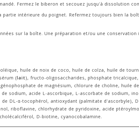
andé. Fermez le biberon et secouez jusqu'à dissolution com
a partie intérieure du poignet. Refermez toujours bien la bo
ionnées sur la boîte. Une préparation et/ou une conservation
 oléique, huile de noix de coco, huile de colza, huile de tour
osérum (
lait
), fructo-oligosaccharides, phosphate tricalcique
ogénophosphate de magnésium, chlorure de choline, huile de 
re de sodium, acide L-ascorbique, L-ascorbate de sodium, in
ate de DL-α-tocophérol, antioxydant (palmitate d'ascorbyle),
inol, riboflavine, chlorhydrate de pyridoxine, acide ptéroyl
holécalciférol, D-biotine, cyanocobalamine.