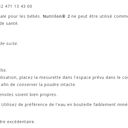
32 471 13 43 00
déale pour les bébés.
Nutrilon® 2
ne peut être utilisé comme
de santé.
de suite.
îte.
tilisation, placez la mesurette dans l'espace prévu dans le co
afin de conserver la poudre intacte.
ensiles soient bien propres.
. Utilisez de préférence de l'eau en bouteille faiblement min
udre excédentaire.