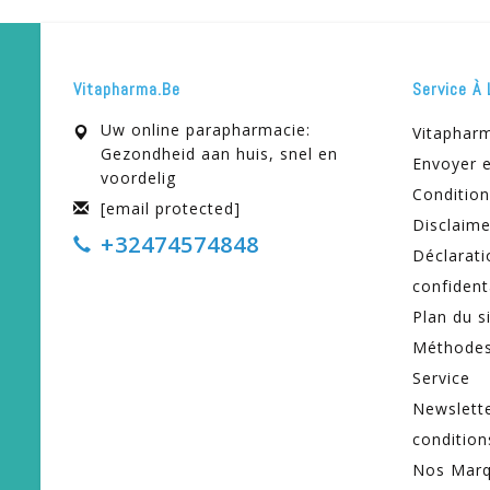
Vitapharma.be
Service À 
Uw online parapharmacie:
Vitaphar
Gezondheid aan huis, snel en
Envoyer e
voordelig
Condition
[email protected]
Disclaime
+32474574848
Déclarati
confident
Plan du s
Méthodes
Service
Newslett
condition
Nos Mar