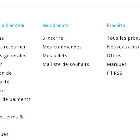
La Clientèle
Mon Compte
Produits
ma
S'inscrire
Tous les prod
t retourner
Mes commandes
Nouveaux pro
s générales
Mes billets
Offres
r
Ma liste de souhaits
Marques
on de
Fil RSS
alité
ite
 de paiments
er terms &
s
ques