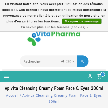
En visitant notre site, vous acceptez l'utilisation des témoins
(cookies). Ces derniers nous permettent de mieux comprendre la
5% Korting Na Aanmelding Op Nieuwsbrief | Gratis
provenance de notre clientèle et son utilisation de notre site, en
Verzending Vanaf €49 | Online Sinds 2007
plus d'en améliorer les fonctions.
Masquer ce message
Français
En savoir plus sur les témoins (cookies) »
0
Apivita Cleansing Creamy Foam Face & Eyes 300ml
Accueil
/
Apivita Cleansing Creamy Foam Face & Eyes
300ml