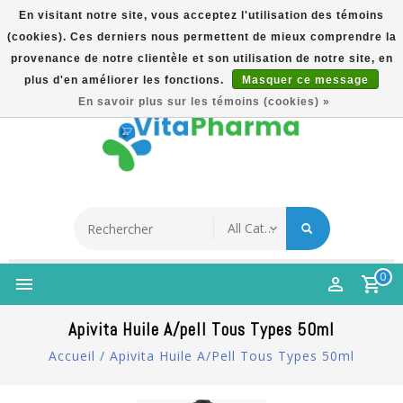
En visitant notre site, vous acceptez l'utilisation des témoins
(cookies). Ces derniers nous permettent de mieux comprendre la
5% Korting Na Aanmelding Op Nieuwsbrief | Gratis
provenance de notre clientèle et son utilisation de notre site, en
Verzending Vanaf €49 | Online Sinds 2007
plus d'en améliorer les fonctions.
Masquer ce message
Français
En savoir plus sur les témoins (cookies) »
0
Apivita Huile A/pell Tous Types 50ml
Accueil
/
Apivita Huile A/pell Tous Types 50ml