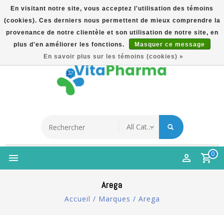
En visitant notre site, vous acceptez l'utilisation des témoins
(cookies). Ces derniers nous permettent de mieux comprendre la
5% Korting Na Aanmelding Op Nieuwsbrief | Gratis
provenance de notre clientèle et son utilisation de notre site, en
Verzending Vanaf €49 | Online Sinds 2007
plus d'en améliorer les fonctions.
Masquer ce message
Français
En savoir plus sur les témoins (cookies) »
0
Arega
Accueil
/
Marques
/
Arega