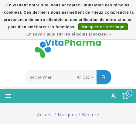
En visitant notre site, vous acceptez l'utilisation des témoins
(cookies). Ces derniers nous permettent de mieux comprendre la
5% Korting Na Aanmelding Op Nieuwsbrief | Gratis
provenance de notre clientèle et son utilisation de notre site, en
Verzending Vanaf €49 | Online Sinds 2007
plus d'en améliorer les fonctions.
Masquer ce message
Français
En savoir plus sur les témoins (cookies) »
0
Accueil
/
Marques
/
Biocure