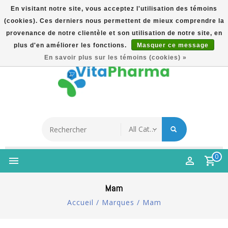
En visitant notre site, vous acceptez l'utilisation des témoins
(cookies). Ces derniers nous permettent de mieux comprendre la
5% Korting Na Aanmelding Op Nieuwsbrief | Gratis
provenance de notre clientèle et son utilisation de notre site, en
Verzending Vanaf €49 | Online Sinds 2007
plus d'en améliorer les fonctions.
Masquer ce message
Français
En savoir plus sur les témoins (cookies) »
0
Mam
Accueil
/
Marques
/
Mam