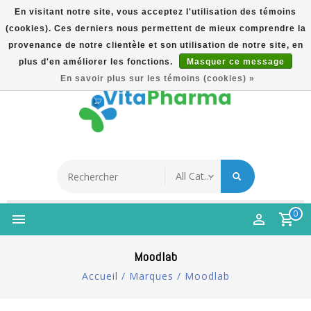
En visitant notre site, vous acceptez l'utilisation des témoins
(cookies). Ces derniers nous permettent de mieux comprendre la
5% Korting Na Aanmelding Op Nieuwsbrief | Gratis
provenance de notre clientèle et son utilisation de notre site, en
Verzending Vanaf €49 | Online Sinds 2007
plus d'en améliorer les fonctions.
Masquer ce message
Français
En savoir plus sur les témoins (cookies) »
0
Moodlab
Accueil
/
Marques
/
Moodlab