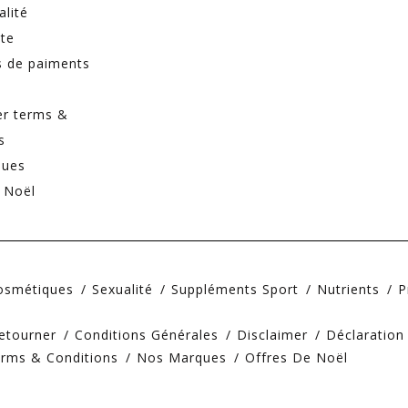
alité
ite
 de paiments
er terms &
s
ques
 Noël
Cosmétiques
Sexualité
Suppléments Sport
Nutrients
P
etourner
Conditions Générales
Disclaimer
Déclaration
erms & Conditions
Nos Marques
Offres De Noël