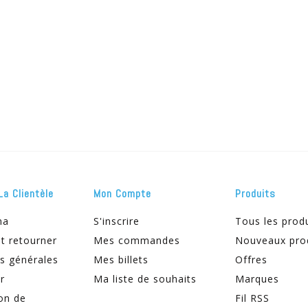
La Clientèle
Mon Compte
Produits
ma
S'inscrire
Tous les prod
t retourner
Mes commandes
Nouveaux pro
s générales
Mes billets
Offres
r
Ma liste de souhaits
Marques
on de
Fil RSS