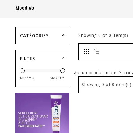
Moodlab
Showing
0
of 0 item(s)
CATÉGORIES
FILTER
Aucun produit n'a été trouv
Min: €
0
Max: €
5
Showing
0
of 0 item(s)