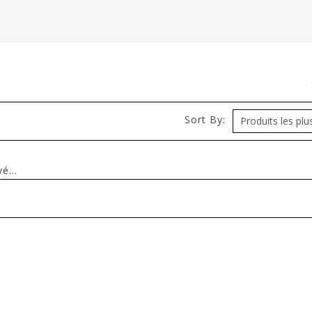
Sort By:
é...