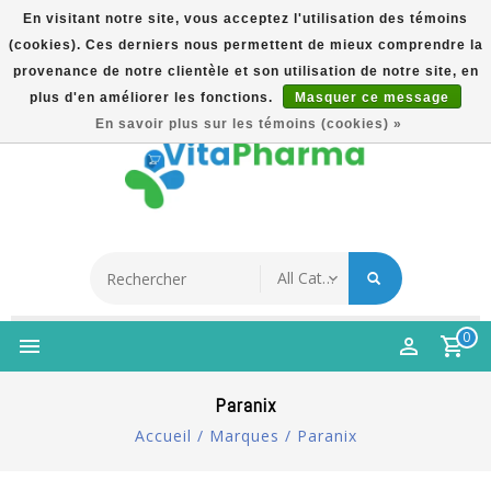
En visitant notre site, vous acceptez l'utilisation des témoins
(cookies). Ces derniers nous permettent de mieux comprendre la
5% Korting Na Aanmelding Op Nieuwsbrief | Gratis
provenance de notre clientèle et son utilisation de notre site, en
Verzending Vanaf €49 | Online Sinds 2007
plus d'en améliorer les fonctions.
Masquer ce message
Français
En savoir plus sur les témoins (cookies) »
0
Paranix
Accueil
/
Marques
/
Paranix