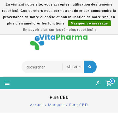
En visitant notre site, vous acceptez l'utilisation des témoins
(cookies). Ces derniers nous permettent de mieux comprendre la
5% Korting Na Aanmelding Op Nieuwsbrief | Gratis
provenance de notre clientèle et son utilisation de notre site, en
Verzending Vanaf €49 | Online Sinds 2007
plus d'en améliorer les fonctions.
Masquer ce message
Français
En savoir plus sur les témoins (cookies) »
0
Pure CBD
Accueil
/
Marques
/
Pure CBD