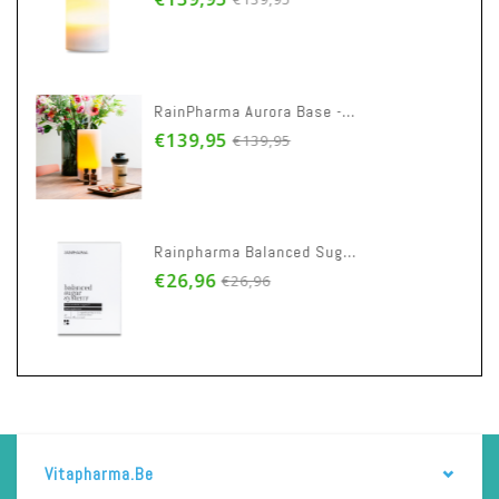
RainPharma Aurora Base - Diffuser
€139,95
€139,95
Rainpharma Balanced Sugar System 30caps
€26,96
€26,96
Vitapharma.be