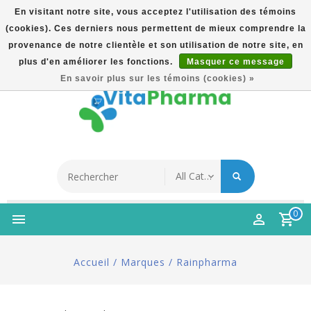
En visitant notre site, vous acceptez l'utilisation des témoins
(cookies). Ces derniers nous permettent de mieux comprendre la
5% Korting Na Aanmelding Op Nieuwsbrief | Gratis
provenance de notre clientèle et son utilisation de notre site, en
Verzending Vanaf €49 | Online Sinds 2007
plus d'en améliorer les fonctions.
Masquer ce message
Français
En savoir plus sur les témoins (cookies) »
0
Accueil
/
Marques
/
Rainpharma