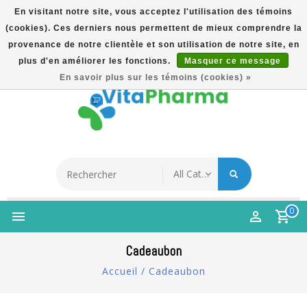
En visitant notre site, vous acceptez l'utilisation des témoins
(cookies). Ces derniers nous permettent de mieux comprendre la
5% Korting Na Aanmelding Op Nieuwsbrief | Gratis
provenance de notre clientèle et son utilisation de notre site, en
Verzending Vanaf €49 | Online Sinds 2007
plus d'en améliorer les fonctions.
Masquer ce message
Français
En savoir plus sur les témoins (cookies) »
0
Cadeaubon
Accueil
/
Cadeaubon