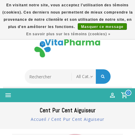
En visitant notre site, vous acceptez l'utilisation des témoins
(cookies). Ces derniers nous permettent de mieux comprendre la
5% Korting Na Aanmelding Op Nieuwsbrief | Gratis
provenance de notre clientèle et son utilisation de notre site, en
Verzending Vanaf €49 | Online Sinds 2007
plus d'en améliorer les fonctions.
Masquer ce message
Français
En savoir plus sur les témoins (cookies) »
0
Cent Pur Cent Aiguiseur
Accueil
/
Cent Pur Cent Aiguiseur