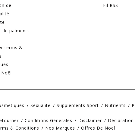
on de
Fil RSS
alité
ite
 de paiments
er terms &
s
ques
 Noël
Cosmétiques
Sexualité
Suppléments Sport
Nutrients
P
etourner
Conditions Générales
Disclaimer
Déclaration
erms & Conditions
Nos Marques
Offres De Noël