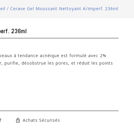
eil
/
Cerave Gel Moussant Nettoyant A/imperf. 236ml
perf. 236ml
 peaux à tendance acnéique est formulé avec 2%
r, purifie, désobstrue les pores, et réduit les points
f
Achats Sécurisés