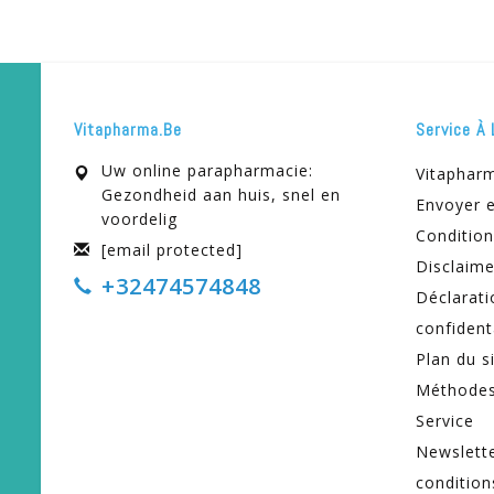
Vitapharma.be
Service À 
Uw online parapharmacie:
Vitaphar
Gezondheid aan huis, snel en
Envoyer e
voordelig
Condition
[email protected]
Disclaime
+32474574848
Déclarati
confident
Plan du s
Méthodes
Service
Newslett
condition