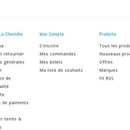
La Clientèle
Mon Compte
Produits
ma
S'inscrire
Tous les prod
t retourner
Mes commandes
Nouveaux pro
s générales
Mes billets
Offres
r
Ma liste de souhaits
Marques
on de
Fil RSS
alité
ite
 de paiments
er terms &
s