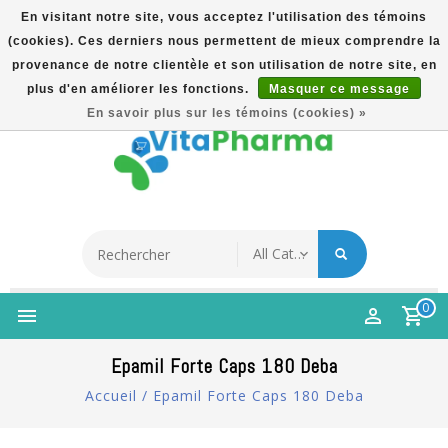
En visitant notre site, vous acceptez l'utilisation des témoins
(cookies). Ces derniers nous permettent de mieux comprendre la
5% Korting Na Aanmelding Op Nieuwsbrief | Gratis
provenance de notre clientèle et son utilisation de notre site, en
Verzending Vanaf €49 | Online Sinds 2007
plus d'en améliorer les fonctions.
Masquer ce message
Français
En savoir plus sur les témoins (cookies) »
0
Epamil Forte Caps 180 Deba
Accueil
/
Epamil Forte Caps 180 Deba